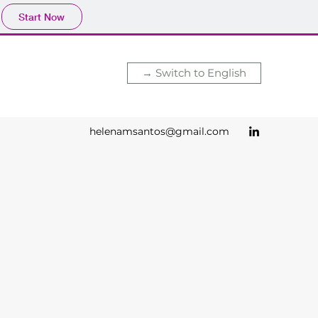
Start Now
→ Switch to English
helenamsantos@gmail.com